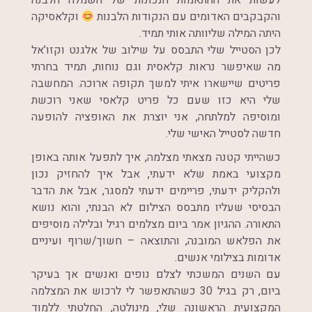
לעשות את ההתאמות הנכונות של השמלה הלבנה
והקבקבים האדומים עם הנקודות הלבנות
וקלאסיקה
היתה המילה שליוותה אותי תמיד.
לכן הסטייל שלי התבסס על שילוב של אלגנט וקזו’אל
מה שאיפשר נראות קלאסית וגם נוחות, תמיד בחרתי
פריטים שיישארו איתי למשך תקופה ארוכה. המחשבה
שלי היא כזו שעם כל פריט קלאסי שאני רוכשת
ומוסיפה למלתחה, אני יוצרת את האופציה להופעה
חדשה לסטייל האישי שלי.
כשהייתי קטנה מצאתי מצלמה, איך לתפעל אותה באופן
מקצועי באמת שלא ידעתי, אבל איך להחזיק נכון
ולהקליק ידעתי, פריימים ידעתי למסגר, אבל את הדבר
הבסיסי שעליו מתבסס הצילום לא הבנתי, והוא נושא
התאורה. ההגיון אמר ביום מצלמים רגיל ובלילה מוסיפים
את הפלאש המובנה, והתוצאה – חשוך/שרוף ועיניים
אדומות בצילומי אנשים.
עם השנים המשכתי לצלם נופים ואנשים אך בעיקר
ביום, רק בגיל 30 כשהתאפשר לי לרכוש את המצלמה
המקצועית הראשונה שלי, מינולטה, החלטתי ללמוד