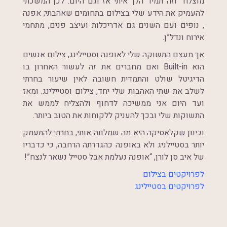
מוצלח” וזה תמיד הלך איתי אז וגם היום. לכן המשכתי
להעמיק את הידע שלי בצילום בתחומים שאהבתי; אפנה
, נופים ועם השנים גם אדריכלות ועיצב פנים, מתחמי
אירוח ונדל”ן.
אך מעצם התשוקה שלי לאופנה וסטיילינג, צילום אנשים
הוא Built-in ואם מחברים את זה לעשור האחרון בו
הדיגיטל שולט והתמדית חשובה לאין שיעור בחרתי
לשלב את שתי האהבות שלי יחד, צילום וסטיילינג. ומאז
ועד היום אני ממשיכה לדחוף ולהצליח לממש את
התשוקות שלי ובכך להעניק ללקוחות את הטוב ביותר.
וכיוון שקלאסיקה היא מה שמלווה אותי, בחרתי להתעמק
יותר בסטיילניג ולא באופנה כהגדרתה הרחבה, כי כדבריו
של איב סן לורן, “אופנה נעלמת אבל סטייל נשאר לנצח”!
ל
פרויקטים בצילום
לפרויקטים בסטיילינג