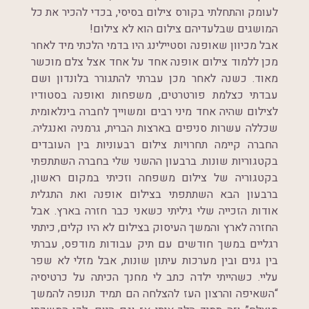
לעומק והתחלתי בקורס צילום בסיסי, בכדי להכיר את כל
המושגים שבלעדיהם צילום הוא לא צילום!
אבל מכיוון שאופנה וסטיילינג היו בדמי הלכתי מיד לאחר
מכן ללמוד צילום אופנה אחד על אחד אצל צלם מוכשר
מאוד. כשנה לאחר מכן עברתי להתגורר בלונדון ושם
עבדתי כצלמת פורטרטים, משפחות ואופנה בסטודיו
לצילום שהיה אחד מיני רבים ומשוייך לחברה בינלאומית
שכללה עשרות סניפים בארצות הברית, גרמניה ואנגליה.
החברה קיימה תחרויות צילום רבעוניות בין העובדים
בקטגוריות שונות. ברבעון ההשני שלי בחברה השתתפתי
בקטגוריה של צילום משפחה וזכיתי במקום ראשון,
ברבעון הבא השתתפתי בצילום אופנה ואת התגלית
אודות הזכייה שלי גיליתי כשאני כבר חזרה בארץ. אבל
החזרה לארץ והמשך העיסוק בצילום לא היו קלים, כיתתי
רגליים במשך חודשים עם תיק עבודות מודפס, עברתי
בין גנים ובין מערכות עיתון שונות, אבל מזלי לא שפר
עליי. כשהייתי ילדה כתב לי מחנך הכיתה על כרטיסיה
“השאיפה והרצון העז להצלחה הם תמיד תנופה להמשך